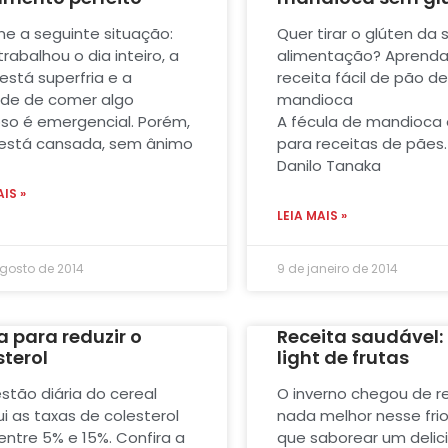
ne a seguinte situação:
Quer tirar o glúten da 
rabalhou o dia inteiro, a
alimentação? Aprend
está superfria e a
receita fácil de pão d
de de comer algo
mandioca
so é emergencial. Porém,
A fécula de mandioca 
está cansada, sem ânimo
para receitas de pães.
Danilo Tanaka
AIS »
LEIA MAIS »
agosto de 2014
9 de janeiro de 2014
a para reduzir o
Receita saudável:
sterol
light de frutas
estão diária do cereal
O inverno chegou de r
ui as taxas de colesterol
nada melhor nesse fri
entre 5% e 15%. Confira a
que saborear um delic