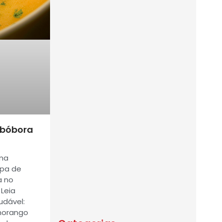
abóbora
uma
opa de
a no
 Leia
udável:
morango