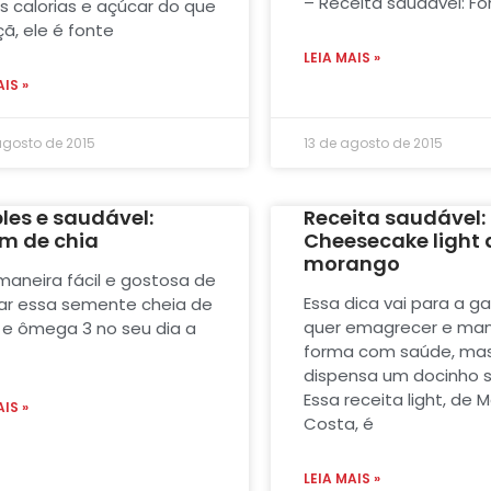
– Receita saudável: F
 calorias e açúcar do que
ã, ele é fonte
LEIA MAIS »
AIS »
agosto de 2015
13 de agosto de 2015
les e saudável:
Receita saudável:
m de chia
Cheesecake light 
morango
aneira fácil e gostosa de
Essa dica vai para a g
ar essa semente cheia de
quer emagrecer e man
s e ômega 3 no seu dia a
forma com saúde, ma
dispensa um docinho 
Essa receita light, de 
AIS »
Costa, é
LEIA MAIS »