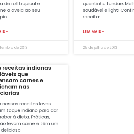
a de roll tropical e
quentinho fondue. Melh
one a aveia ao seu
saudável e light! Confi
pio.
receita:
AIS »
LEIA MAIS »
etembro de 2013
25 de julho de 2013
 receitas indianas
áveis que
ensam carnes e
icham nas
ciarias
a nessas receitas leves
m toque indiano para dar
abor à dieta. Práticas,
não levam carne e têm um
 delicioso