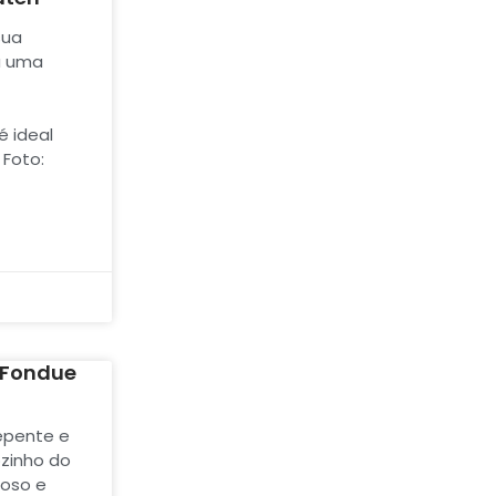
sua
a uma
e
é ideal
 Foto:
 Fondue
epente e
ozinho do
ioso e