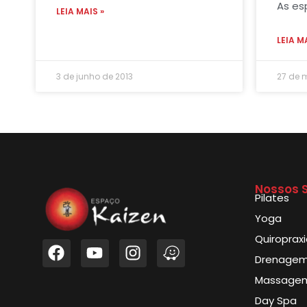
As es
LEIA MAIS »
LEIA M
3 de junho de 2013
27 de 
Nossos S
Pilates
Yoga
Quiroprax
Drenagem 
Massagem
Day Spa