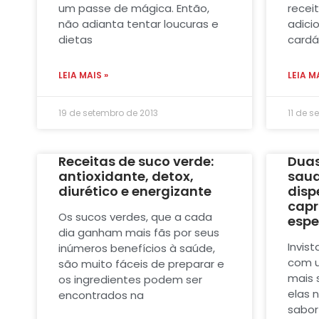
um passe de mágica. Então,
receit
não adianta tentar loucuras e
adici
dietas
cardá
LEIA MAIS »
LEIA M
19 de setembro de 2013
11 de s
Receitas de suco verde:
Duas
antioxidante, detox,
saud
diurético e energizante
disp
capr
Os sucos verdes, que a cada
espe
dia ganham mais fãs por seus
Invist
inúmeros benefícios à saúde,
com u
são muito fáceis de preparar e
mais s
os ingredientes podem ser
elas 
encontrados na
sabor