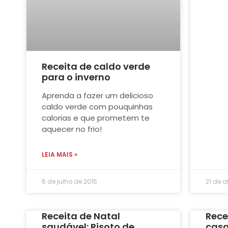
Receita de caldo verde
para o inverno
Aprenda a fazer um delicioso
caldo verde com pouquinhas
calorias e que prometem te
aquecer no frio!
LEIA MAIS »
6 de julho de 2015
21 de a
Receita de Natal
Recei
saudável: Risoto de
casa