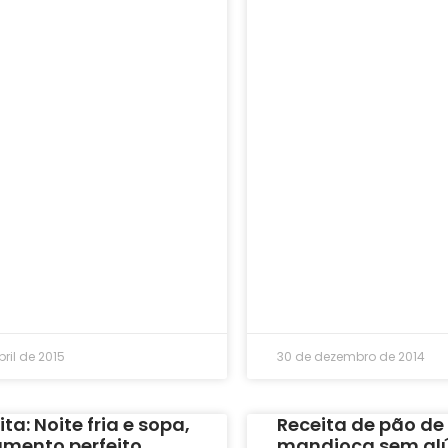
bril de 2015
30 de dezembro de 2014
ta: Noite fria e sopa,
Receita de pão de
mento perfeito
mandioca sem gl