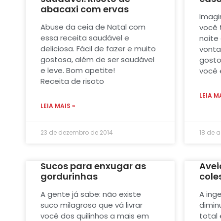
abacaxi com ervas
Imagi
Abuse da ceia de Natal com
você t
essa receita saudável e
noite 
deliciosa. Fácil de fazer e muito
vonta
gostosa, além de ser saudável
gosto
e leve. Bom apetite!
você 
Receita de risoto
LEIA M
LEIA MAIS »
23 de dezembro de 2014
18 de 
Sucos para enxugar as
Avei
gordurinhas
cole
A gente já sabe: não existe
A ing
suco milagroso que vá livrar
dimin
você dos quilinhos a mais em
total 