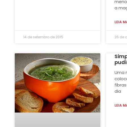
menos
a maç
LEIA M
14 de setembro de 2015
26 de 
Simp
pudi
Uma m
coloc
fibra
dia
LEIA M