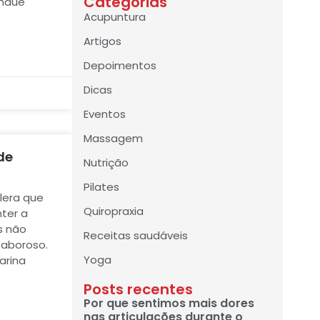
Categorias
ondue
Acupuntura
Artigos
Depoimentos
Dicas
Eventos
Massagem
de
Nutrição
Pilates
alera que
Quiropraxia
ter a
s não
Receitas saudáveis
saboroso.
Yoga
Marina
Posts recentes
Por que sentimos mais dores
nas articulações durante o