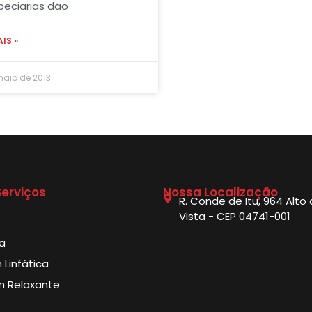
peciarias dão
AIS »
maio de 2013
erviços
Nossa Localização
R. Conde de Itu, 964 Alto
Vista - CEP 04741-001
ia
Linfática
 Relaxante