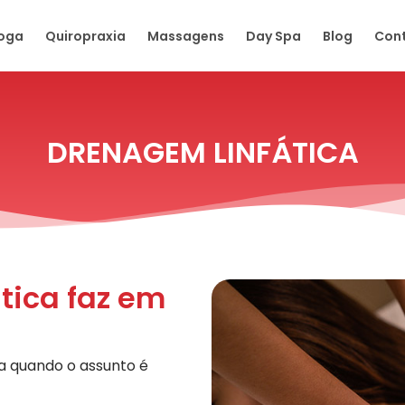
oga
Quiropraxia
Massagens
Day Spa
Blog
Con
DRENAGEM LINFÁTICA
tica faz em
a quando o assunto é