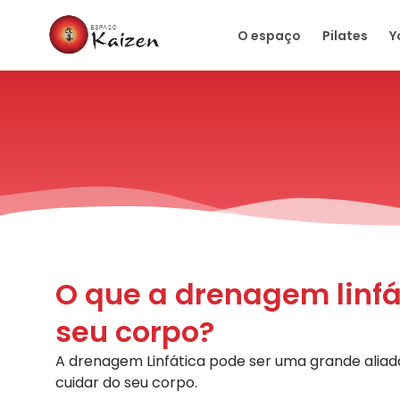
O espaço
Pilates
Y
O que a drenagem linfá
seu corpo?
A drenagem Linfática pode ser uma grande aliad
cuidar do seu corpo.