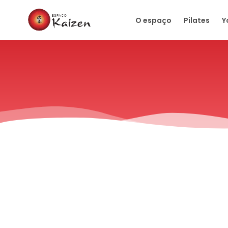
O espaço
Pilates
Y