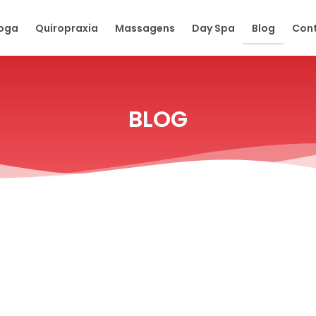
oga
Quiropraxia
Massagens
Day Spa
Blog
Con
BLOG