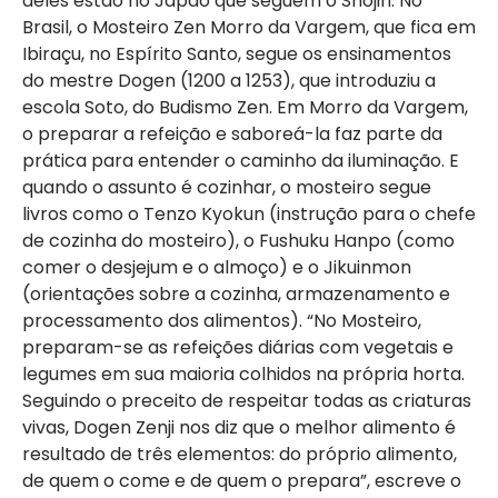
deles estão no Japão que seguem o Shôjin. No
Brasil, o Mosteiro Zen Morro da Vargem, que fica em
Ibiraçu, no Espírito Santo, segue os ensinamentos
do mestre Dogen (1200 a 1253), que introduziu a
escola Soto, do Budismo Zen. Em Morro da Vargem,
o preparar a refeição e saboreá-la faz parte da
prática para entender o caminho da iluminação. E
quando o assunto é cozinhar, o mosteiro segue
livros como o Tenzo Kyokun (instrução para o chefe
de cozinha do mosteiro), o Fushuku Hanpo (como
comer o desjejum e o almoço) e o Jikuinmon
(orientações sobre a cozinha, armazenamento e
processamento dos alimentos). “No Mosteiro,
preparam-se as refeições diárias com vegetais e
legumes em sua maioria colhidos na própria horta.
Seguindo o preceito de respeitar todas as criaturas
vivas, Dogen Zenji nos diz que o melhor alimento é
resultado de três elementos: do próprio alimento,
de quem o come e de quem o prepara”, escreve o