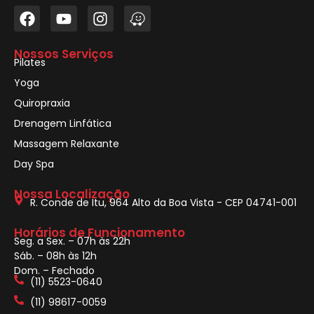
Nossos Serviços
Pilates
Yoga
Quiropraxia
Drenagem Linfática
Massagem Relaxante
Day Spa
Nossa Localização
R. Conde de Itu, 964 Alto da Boa Vista - CEP 04741-001
Horários de Funcionamento
Seg. a Sex. – 07h às 22h
Sáb. – 08h às 12h
Dom. – Fechado
(11) 5523-0640
(11) 98617-0059