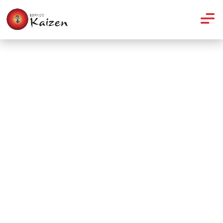
Yoga
Meditar e cozinhar, uma boa
dupla