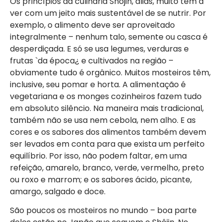
Os princípios da culinária Shôjin, aliás, muito têm a
ver com um jeito mais sustentável de se nutrir. Por
exemplo, o alimento deve ser aproveitado
integralmente – nenhum talo, semente ou casca é
desperdiçada. E só se usa legumes, verduras e
frutas `da época¿ e cultivados na região –
obviamente tudo é orgânico. Muitos mosteiros têm,
inclusive, seu pomar e horta. A alimentação é
vegetariana e os monges cozinheiros fazem tudo
em absoluto silêncio. Na maneira mais tradicional,
também não se usa nem cebola, nem alho. E as
cores e os sabores dos alimentos também devem
ser levados em conta para que exista um perfeito
equilíbrio. Por isso, não podem faltar, em uma
refeição, amarelo, branco, verde, vermelho, preto
ou roxo e marrom; e os sabores ácido, picante,
amargo, salgado e doce.
São poucos os mosteiros no mundo – boa parte