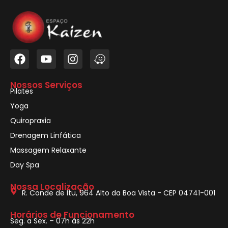
Nossos Serviços
Pilates
Yoga
Quiropraxia
Drenagem Linfática
Massagem Relaxante
Day Spa
Nossa Localização
R. Conde de Itu, 964 Alto da Boa Vista - CEP 04741-001
Horários de Funcionamento
Seg. a Sex. – 07h às 22h