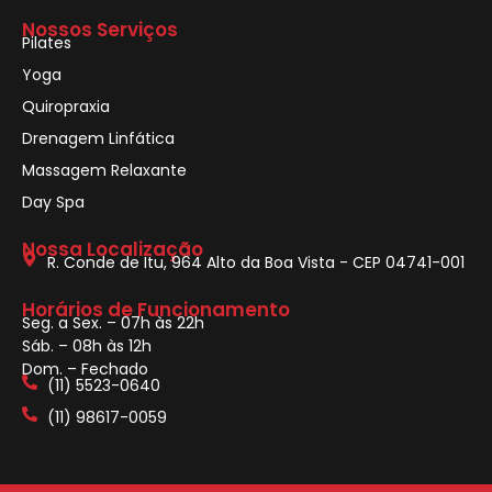
Nossos Serviços
Pilates
Yoga
Quiropraxia
Drenagem Linfática
Massagem Relaxante
Day Spa
Nossa Localização
R. Conde de Itu, 964 Alto da Boa Vista - CEP 04741-001
Horários de Funcionamento
Seg. a Sex. – 07h às 22h
Sáb. – 08h às 12h
Dom. – Fechado
(11) 5523-0640
(11) 98617-0059