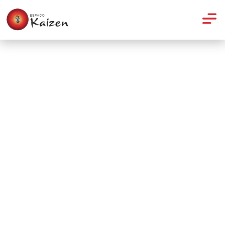
Massagem
Grávidas: veja os benefícios
proporcionados pela
drenagem linfática