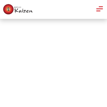
Yoga
Yoga e meditação: Você sabe
de onde veio o OM?