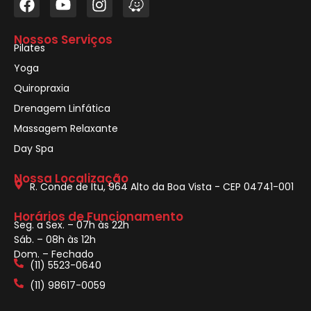
Nossos Serviços
Pilates
Yoga
Quiropraxia
Drenagem Linfática
Massagem Relaxante
Day Spa
Nossa Localização
R. Conde de Itu, 964 Alto da Boa Vista - CEP 04741-001
Horários de Funcionamento
Seg. a Sex. – 07h às 22h
Sáb. – 08h às 12h
Dom. – Fechado
(11) 5523-0640
(11) 98617-0059