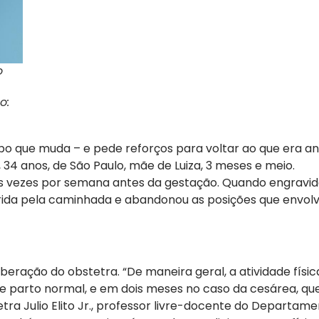
o
o:
po que muda – e pede reforços para voltar ao que era an
, 34 anos, de São Paulo, mãe de Luiza, 3 meses e meio.
três vezes por semana antes da gestação. Quando engravido
rrida pela caminhada e abandonou as posições que envolv
beração do obstetra. “De maneira geral, a atividade físic
e parto normal, e em dois meses no caso da cesárea, qu
etra Julio Elito Jr., professor livre-docente do Departam