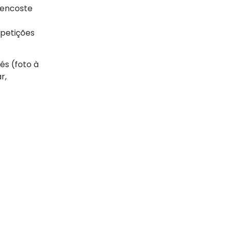
a encoste
epetições
és (foto à
r,