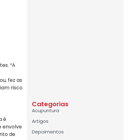
tes. “A
u, fez as
iam risco
Categorias
Acupuntura
a é
Artigos
e envolve
Depoimentos
ento de