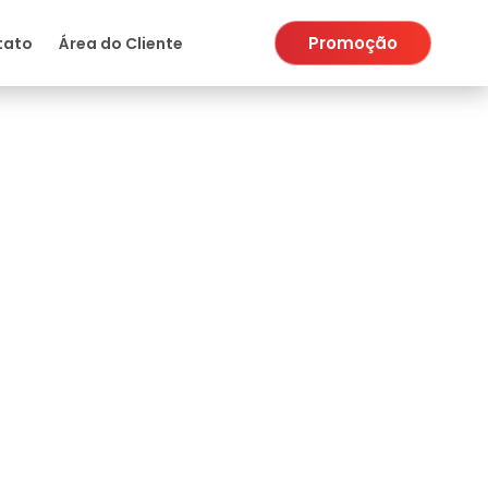
Promoção
tato
Área do Cliente