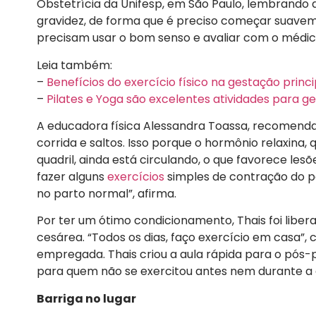
Obstetrícia da Unifesp, em São Paulo, lembrando
gravidez, de forma que é preciso começar suav
precisam usar o bom senso e avaliar com o médico”,
Leia também:
–
Benefícios do exercício físico na gestação prin
–
Pilates e Yoga são excelentes atividades para g
A educadora física Alessandra Toassa, recomenda
corrida e saltos. Isso porque o hormônio relaxina
quadril, ainda está circulando, o que favorece le
fazer alguns
exercícios
simples de contração do pe
no parto normal”, afirma.
Por ter um ótimo condicionamento, Thais foi liber
cesárea. “Todos os dias, faço exercício em casa”,
empregada. Thais criou a aula rápida para o pós
para quem não se exercitou antes nem durante a
Barriga no lugar