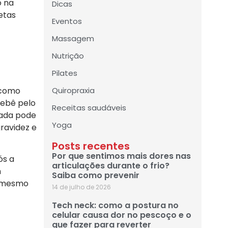
o na
Dicas
etas
Eventos
Massagem
Nutrição
Pilates
 como
Quiropraxia
bebê pelo
Receitas saudáveis
mada pode
Yoga
gravidez e
Posts recentes
Por que sentimos mais dores nas
ós a
articulações durante o frio?
m
Saiba como prevenir
, mesmo
14 de julho de 2026
Tech neck: como a postura no
celular causa dor no pescoço e o
que fazer para reverter