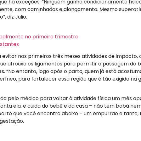
 que há exceções. “Ninguém ganha condicionamento físic
emente, com caminhadas e alongamento. Mesmo superatl
 diz Julio.
cipalmente no primeiro trimestre
estantes
 evitar nos primeiros três meses atividades de impacto,
, que afrouxa os ligamentos para permitir a passagem do 
sões. “No entanto, logo após o parto, quem já está acostu
ríneo, para fortalecer essa região que é tão exigida na 
ada pelo médico para voltar à atividade física um mês ap
 conta ela, e cuida do bebê e da casa – não tem babá ne
-parto que você encontra abaixo – um empurrão e tanto
 gestação.