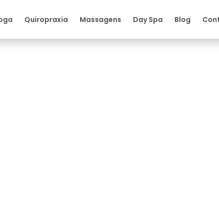
oga
Quiropraxia
Massagens
Day Spa
Blog
Con
 ficar em forma depois do parto