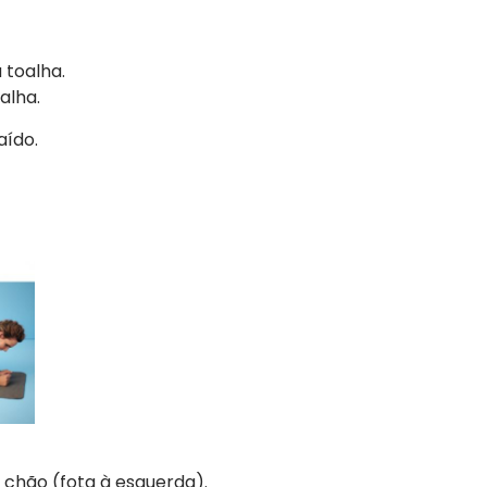
 toalha.
alha.
ído.
o chão (fota à esquerda).