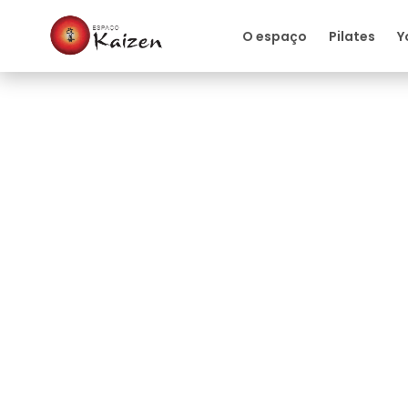
O espaço
Pilates
Y
Pilates
Pilates: Treino para