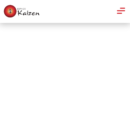
Evento
Canções belas e profundas
em um show imperdível:
SimplesMente Marie e Nicole