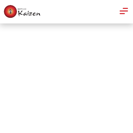
Yoga
O que o Yoga pode fazer por
seu filho