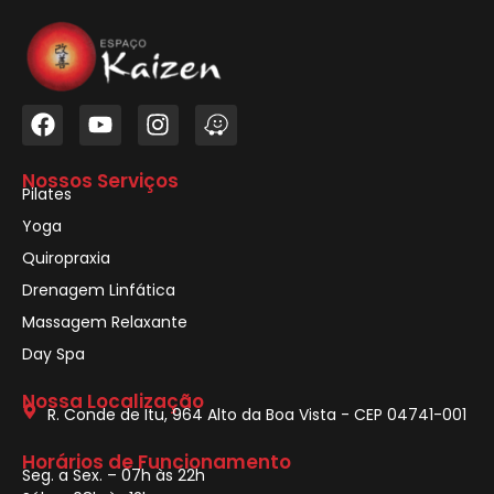
Nossos Serviços
Pilates
Yoga
Quiropraxia
Drenagem Linfática
Massagem Relaxante
Day Spa
Nossa Localização
R. Conde de Itu, 964 Alto da Boa Vista - CEP 04741-001
Horários de Funcionamento
Seg. a Sex. – 07h às 22h