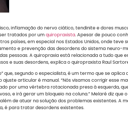
sco, inflamação do nervo ciático, tendinite e dores musc
ser tratados por um
quiropraxista
. Apesar de pouco con
utros países, em especial nos Estados Unidos, onde teve s
tratamento e prevenção das desordens do sistema neuro-m
 das pessoas. A quiropraxia está relacionada a tudo que e
sos e suas desordens, explica o quiropraxista Raul Sartore
” que, segundo o especialista, é um termo que se aplica
 ajuste articular é manual. “Nós visamos corrigir esse m
ado por uma vértebra rotacionada presa à esquerda, que
so, e irá gerar um bloqueio na coluna.” Melaré diz que o
, além de atuar na solução dos problemas existentes. A m
a, é para tratar desordens existentes.