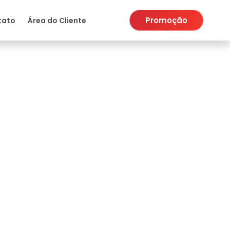
Promoção
tato
Área do Cliente