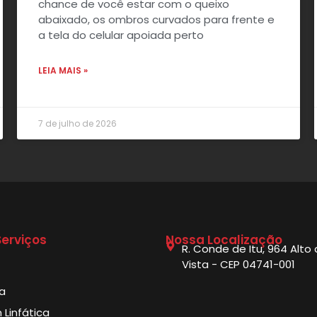
chance de você estar com o queixo
abaixado, os ombros curvados para frente e
a tela do celular apoiada perto
LEIA MAIS »
7 de julho de 2026
erviços
Nossa Localização
R. Conde de Itu, 964 Alto
Vista - CEP 04741-001
ia
Linfática