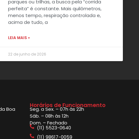
parques ou trilhas, a busca pela “corrida
perfeita” é constante. Mais quilômetros,
menos tempo, respiração controlada e,
acima de tudo, a
LEIA MAIS »
22 de junho de 2026
Horários de Funcionamento
 da Boa
Seg. a Sex. – 07h às 22h
Sáb. – 08h às 12h
Dom. – Fechado
(11) 5523-0640
(11) 98617-0059