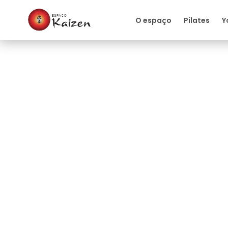
O espaço
Pilates
Y
Quiropraxia
Quiropraxia é opçã