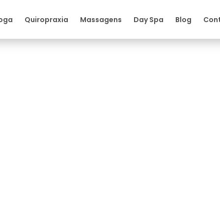
oga
Quiropraxia
Massagens
Day Spa
Blog
Con
o para problemas na coluna