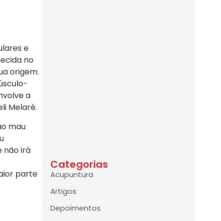
ulares e
hecida no
ua origem.
úsculo-
nvolve a
li Melaré.
 ao mau
au
 não irá
Categorias
aior parte
Acupuntura
Artigos
Depoimentos