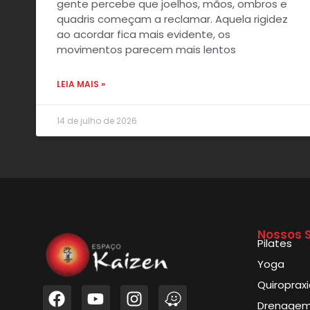
gente percebe que joelhos, mãos, ombros e
quadris começam a reclamar. Aquela rigidez
ao acordar fica mais evidente, os
movimentos parecem mais lentos
LEIA MAIS »
14 de julho de 2026
Nossos S
Pilates
Yoga
Quiroprax
Drenagem 