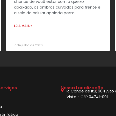
chance de você estar com o queixo
abaixado, os ombros curvados para frente e
a tela do celular apoiada perto
LEIA MAIS »
7 de julho de 2026
erviços
Nossa Localização
R. Conde de Itu, 964 Alto
Vista - CEP 04741-001
ia
Linfática