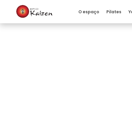
O espaço
Pilates
Y
Quiropraxia
Dor Ciática e Quiro