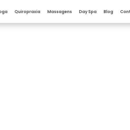
oga
Quiropraxia
Massagens
Day Spa
Blog
Con
praxia