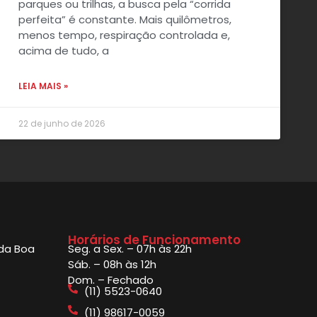
parques ou trilhas, a busca pela “corrida
perfeita” é constante. Mais quilômetros,
menos tempo, respiração controlada e,
acima de tudo, a
LEIA MAIS »
22 de junho de 2026
Horários de Funcionamento
 da Boa
Seg. a Sex. – 07h às 22h
Sáb. – 08h às 12h
Dom. – Fechado
(11) 5523-0640
(11) 98617-0059