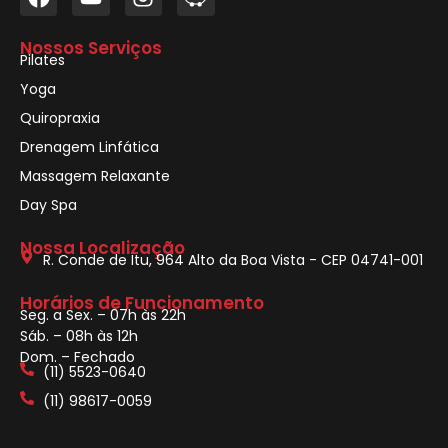
Nossos Serviços
Pilates
Yoga
Quiropraxia
Drenagem Linfática
Massagem Relaxante
Day Spa
Nossa Localização
R. Conde de Itu, 964 Alto da Boa Vista - CEP 04741-001
Horários de Funcionamento
Seg. a Sex. – 07h às 22h
Sáb. – 08h às 12h
Dom. – Fechado
(11) 5523-0640
(11) 98617-0059