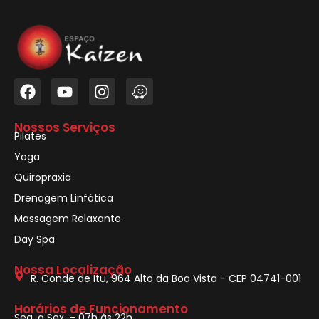
Nossos Serviços
Pilates
Yoga
Quiropraxia
Drenagem Linfática
Massagem Relaxante
Day Spa
Nossa Localização
R. Conde de Itu, 964 Alto da Boa Vista - CEP 04741-001
Horários de Funcionamento
Seg. a Sex. – 07h às 22h