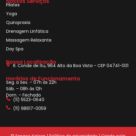
Nossos Serviços
Pilates
Yoga
Quiropraxia
Drenagem Linfática
Massagem Relaxante
Day Spa
Nossa Localização
R. Conde de Itu, 964 Alto da Boa Vista - CEP 04741-001
Horários de Funcionamento
Seg. a Sex. – 07h às 22h
Sáb. – 08h às 12h
Dom. – Fechado
(11) 5523-0640
(11) 98617-0059