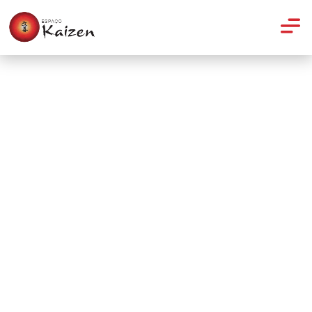
Nutrição
Prato colorido: aposte nos
alimentos roxos para
controlar o colesterol