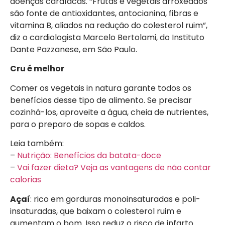
doenças cardíacas. “Frutas e vegetais arroxeados
são fonte de antioxidantes, antocianina, fibras e
vitamina B, aliados na redução do colesterol ruim”,
diz o cardiologista Marcelo Bertolami, do Instituto
Dante Pazzanese, em São Paulo.
Cru é melhor
Comer os vegetais in natura garante todos os
benefícios desse tipo de alimento. Se precisar
cozinhá-los, aproveite a água, cheia de nutrientes,
para o preparo de sopas e caldos.
Leia também:
–
Nutrição: Benefícios da batata-doce
–
Vai fazer dieta? Veja as vantagens de não contar
calorias
Açaí
: rico em gorduras monoinsaturadas e poli-
insaturadas, que baixam o colesterol ruim e
aumentam o bom. Isso reduz o risco de infarto.