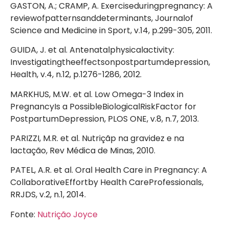
GASTON, A.; CRAMP, A. Exerciseduringpregnancy: A
reviewofpatternsanddeterminants, Journalof
Science and Medicine in Sport, v.14, p.299-305, 2011.
GUIDA, J. et al. Antenatalphysicalactivity:
Investigatingtheeffectsonpostpartumdepression,
Health, v.4, n.12, p.1276-1286, 2012.
MARKHUS, M.W. et al. Low Omega-3 Index in
PregnancyIs a PossibleBiologicalRiskFactor for
PostpartumDepression, PLOS ONE, v.8, n.7, 2013.
PARIZZI, M.R. et al. Nutriçãp na gravidez e na
lactação, Rev Médica de Minas, 2010.
PATEL, A.R. et al. Oral Health Care in Pregnancy: A
CollaborativeEffortby Health CareProfessionals,
RRJDS, v.2, n.1, 2014.
Fonte:
Nutrição Joyce