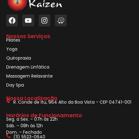
Nossos Serviços
Pilates
Yoga
Quiropraxia
Drenagem Linfática
Massagem Relaxante
Day Spa
Nossa Localização
R. Conde de Itu, 964 Alto da Boa Vista - CEP 04741-001
Horários de Funcionamento
Seg. a Sex. – 07h às 22h
Sáb. – 08h às 12h
Dom. – Fechado
(11) 5523-0640