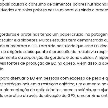
cipais causas o consumo de alimentos pobres nutriciona
ltivados em solos pobres nesse mineral ou ainda o proc
 gorduras e proteínas tendo um papel crucial na patogê
scular e a diabetes. Muitos estudos tem demonstrado q
idade aumentam o EO. Tem sido postulado que esse EO de
e oxigênio subsequente à produção de raciais via respi
 aumento da deposição de gordura e dano celular. A hiper
eis fontes de produção de EO no obeso. Além disso, a ob
io.
a para atenuar o EO em pessoas com excesso de peso e q
stratégias incluem a restrição calórica, um aumento n
e suplementação de antioxidantes como o selênio, que aju
o exercício através da ativação da GPX, uma enzima ant