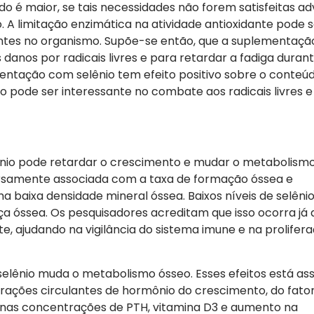
 é maior, se tais necessidades não forem satisfeitas ad
. A limitação enzimática na atividade antioxidante pode 
entes no organismo. Supõe-se então, que a suplementaç
 danos por radicais livres e para retardar a fadiga duran
entação com selênio tem efeito positivo sobre o conteú
 pode ser interessante no combate aos radicais livres e
nio pode retardar o crescimento e mudar o metabolismo
ersamente associada com a taxa de formação óssea e
 baixa densidade mineral óssea. Baixos níveis de selêni
 óssea. Os pesquisadores acreditam que isso ocorra já 
e, ajudando na vigilância do sistema imune e na prolifer
elênio muda o metabolismo ósseo. Esses efeitos está as
rações circulantes de hormônio do crescimento, do fato
to nas concentrações de PTH, vitamina D3 e aumento na