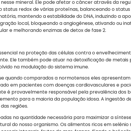
nesse mineral. Ele pode afetar o câncer através da regu
 status redox de várias proteínas, balanceando o status
amatória, mantendo a estabilidade do DNA, induzindo a ap
migração local, bloqueando a angiogênese, ativando ou ina
lular e melhorando enzimas de detox de fase 2.
ssencial na proteção das células contra o envelhecimen
ante. Ele também pode atuar na detoxificação de metais
olvido na modulação do sistema imune.
ue quando comparados a normotensos eles apresentam 
ervado em pacientes com doenças cardiovasculares e pac
iente é provavelmente responsável pela prevalência dos b
elemento para a maioria da população idosa. A ingestão de
das regiões.
eadas na quantidade necessária para maximizar a síntes
ural do nosso organismo. Os alimentos ricos em selênio 