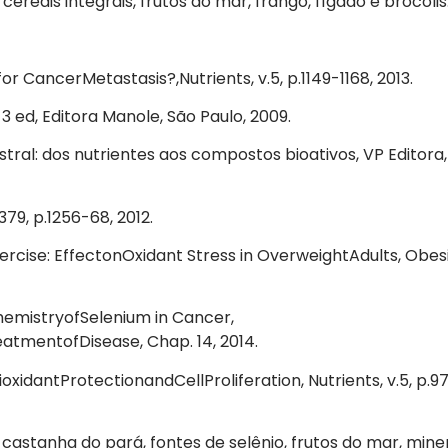
cereais integrais, frutos do mar, frango, fígado e brócolis
or CancerMetastasis?,Nutrients, v.5, p.1149-1168, 2013.
 3 ed, Editora Manole, São Paulo, 2009.
ral: dos nutrientes aos compostos bioativos, VP Editora,
9, p.1256-68, 2012.
rcise: EffectonOxidant Stress in OverweightAdults, Obesit
emistryofSelenium in Cancer,
atmentofDisease, Chap. 14, 2014.
ioxidantProtectionandCellProliferation, Nutrients, v.5, p.97-
castanha do pará, fontes de selênio, frutos do mar, minera