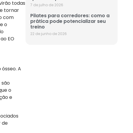
virão todas
7 de julho de 2026
se tornar
Pilates para corredores: como a
ão com
prática pode potencializar seu
te o
treino
do
22 de junho de 2026
 ao EO
 ósseo. A
o são
que o
ação e
sociados
r de