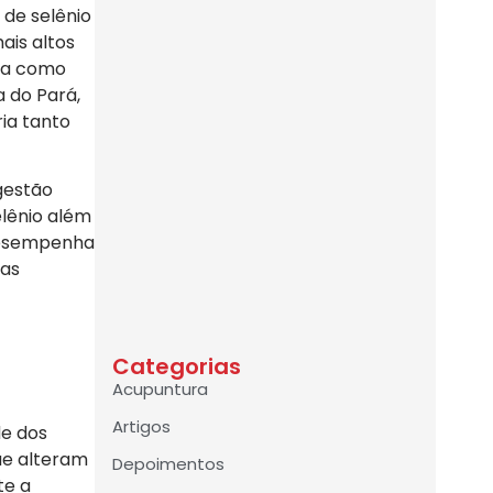
 de selênio
ais altos
ina como
a do Pará,
ria tanto
ngestão
elênio além
desempenha
ças
Categorias
Acupuntura
Artigos
de dos
que alteram
Depoimentos
te a