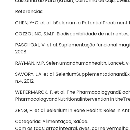
castanha do Pará (Brasil), castanha de caju, aveia, 
Referências:
CHEN, Y-C. et al. IsSelenium a PotentialTreatment f
COZZOLINO, S.M.F. Biodisponibilidade de nutrientes,
PASCHOAL, V. et al. Suplementação funcional magist
2008.
RAYMAN, M.P. Seleniumandhumanhealth, Lancet, v.37
SAVORY, L.A. et al. SeleniumSupplementationandExe
n.4, 2012.
WETERMARCK, T. et al. The PharmacologyandBioch
PharmacologyandNutritionalIntervention in theTre
ZENG, H. et al. Selenium in Bone Health: Roles in Ant
Categorias: Alimentação, Saúde.
Com as tags: arroz integral, aves, carne vermelha, 