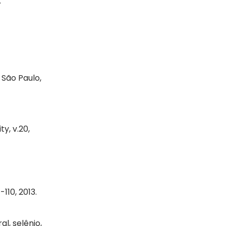
.
 São Paulo,
y, v.20,
110, 2013.
l, selênio,