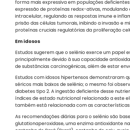
forma mais expressiva em populações deficientes 
expressão de proteínas redox-ativas, modulando o
intracelular, regulando as respostas imune e infl
prisão das células tumorais, inibindo a invasão e 
proteínas cruciais regulatórias da proliferação ce
Em idosos
Estudos sugerem que o selênio exerce um papel e
principalmente devido à sua capacidade antioxid
de substâncias carcinogênicas, além de estar env
Estudos com idosos hipertensos demonstraram q
séricos mais baixos de selênio; o mesmo foi obs
diabetes tipo 2. A ingestão deficiente desse nutr
índices de estado nutricional relacionado a este 
também está relacionada com as características 
As recomendações diárias para o selênio são bas
glutationaperoxidase, uma enzima antioxidante nat