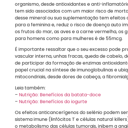
organismo, desde antioxidantes e anti-inflamatório
tem sido associados com um maior risco de mortali
desse mineral ou sua suplementação tem efeitos a
para a feminina e, reduz o risco de doença auto im
os frutos do mar, as aves e a carne vermelha, os g
para homens como para mulheres é de 55mcg.
É importante ressaltar que o seu excesso pode p
vascular interna, unhas fracas, queda de cabelo, 
de participar da formação de enzimas antioxid
papel crucial na síntese de imunoglobulinas e ub
mitocondriais, desde dores de cabeça, a fibromial
Leia também:
–
Nutrição: Benefícios da batata-doce
–
Nutrição: Benefícios do iogurte
Os efeitos anticancerígenos do selênio podem se
sistema imune (linfócitos T e células natural kill
o metabolismo das células tumorais, inibem a ang