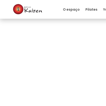
O espaço
Pilates
Y
Nutrição
Benefícios do selêni