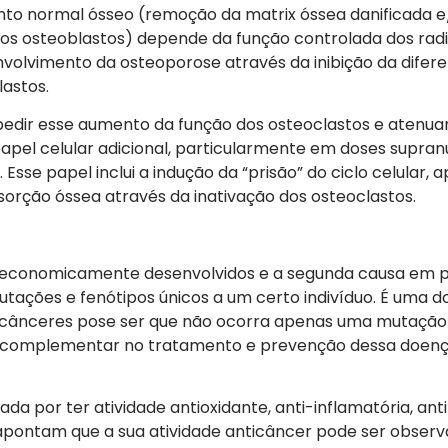
to normal ósseo (remoção da matrix óssea danificada e
os osteoblastos) depende da função controlada dos radica
nvolvimento da osteoporose através da inibição da difer
astos.
edir esse aumento da função dos osteoclastos e atenua
apel celular adicional, particularmente em doses supranu
Esse papel inclui a indução da “prisão” do ciclo celular, 
sorção óssea através da inativação dos osteoclastos.
s economicamente desenvolvidos e a segunda causa em 
ações e fenótipos únicos a um certo indivíduo. É uma d
 cânceres pose ser que não ocorra apenas uma mutação
ma complementar no tratamento e prevenção dessa doenç
 por ter atividade antioxidante, anti-inflamatória, anti-
 apontam que a sua atividade anticâncer pode ser obser