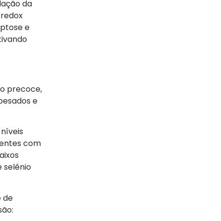
lação da
 redox
optose e
tivando
to precoce,
 pesados e
níveis
ientes com
aixos
 selênio
e de
são: