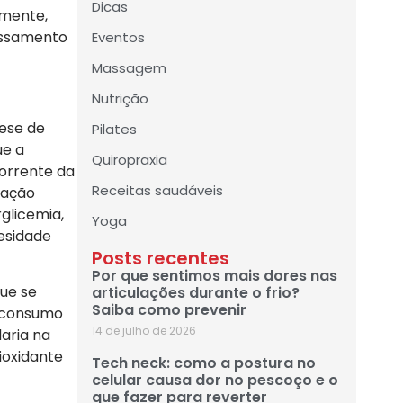
Dicas
lmente,
essamento
Eventos
Massagem
Nutrição
nese de
Pilates
ue a
Quiropraxia
corrente da
Receitas saudáveis
ração
glicemia,
Yoga
esidade
Posts recentes
Por que sentimos mais dores nas
ue se
articulações durante o frio?
Saiba como prevenir
o consumo
14 de julho de 2026
daria na
ioxidante
Tech neck: como a postura no
celular causa dor no pescoço e o
que fazer para reverter