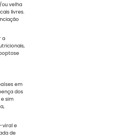
/ou velha
is livres.
enciação
r a
tricionais,
apoptose
países em
oença dos
 e sim
a,
viral e
vada de