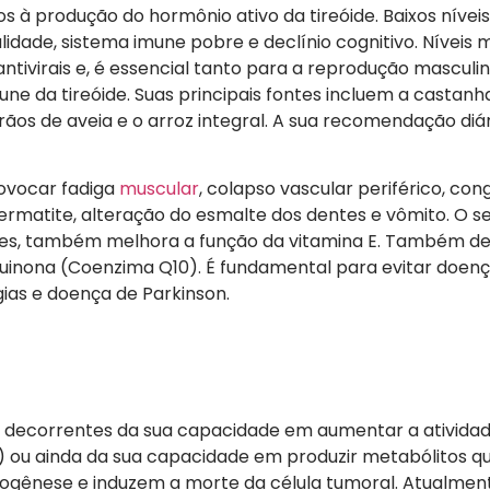
s à produção do hormônio ativo da tireóide. Baixos níveis
dade, sistema imune pobre e declínio cognitivo. Níveis m
ntivirais e, é essencial tanto para a reprodução mascul
une da tireóide. Suas principais fontes incluem a castanh
rãos de aveia e o arroz integral. A sua recomendação diá
rovocar fadiga
muscular
, colapso vascular periférico, co
dermatite, alteração do esmalte dos dentes e vômito. O s
antes, também melhora a função da vitamina E. Também 
iquinona (Coenzima Q10). É fundamental para evitar doen
gias e doença de Parkinson.
r decorrentes da sua capacidade em aumentar a ativida
ers) ou ainda da sua capacidade em produzir metabólitos 
iogênese e induzem a morte da célula tumoral. Atualmen