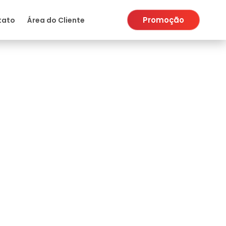
Promoção
tato
Área do Cliente