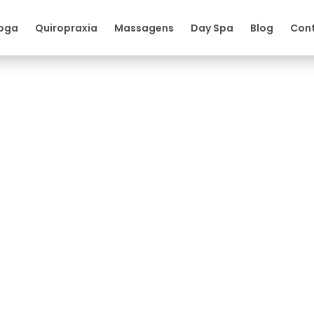
oga
Quiropraxia
Massagens
Day Spa
Blog
Con
o