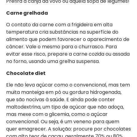
Prefira a canja da vovó ou aquela sopa de legumes!
Carne grelhada
O contato da carne com a frigideira em alta
temperatura cria substâncias na superfície do
alimento que podem favorecer o aparecimento de
câncer. Vale o mesmo para o churrasco. Para
evitar esse risco, prepare a carne cozida ou assada
no forno, usando uma grelha suspensa.
Chocolate diet
Ele não leva açúcar como o convencional, mas tem
muita manteiga em pó ou gordura hidrogenada,
que são nocivas à saúde. E ainda pode conter
maltodextrina, um tipo de açúcar que não adoça,
mas mexe com a glicemia, como o açúcar
convencional. Ou seja, é um veneno para quem
quer emagrecer. A solução: procure por chocolates
com alto teor de cacau, geralmente 70% ou 80%.