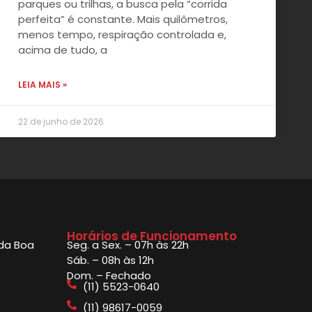
parques ou trilhas, a busca pela “corrida
perfeita” é constante. Mais quilômetros,
menos tempo, respiração controlada e,
acima de tudo, a
LEIA MAIS »
22 de junho de 2026
Horários de Funcionamento
 da Boa
Seg. a Sex. – 07h às 22h
Sáb. – 08h às 12h
Dom. – Fechado
(11) 5523-0640
(11) 98617-0059