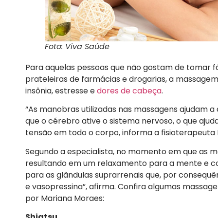
Foto: Viva Saúde
Para aquelas pessoas que não gostam de tomar fá
prateleiras de farmácias e drogarias, a massage
insônia, estresse e
dores de cabeça
.
“As manobras utilizadas nas massagens ajudam a d
que o cérebro ative o sistema nervoso, o que aju
tensão em todo o corpo, informa a fisioterapeuta
Segundo a especialista, no momento em que as ma
resultando em um relaxamento para a mente e corp
para as glândulas suprarrenais que, por consequê
e vasopressina”, afirma. Confira algumas massagen
por Mariana Moraes:
Shiatsu