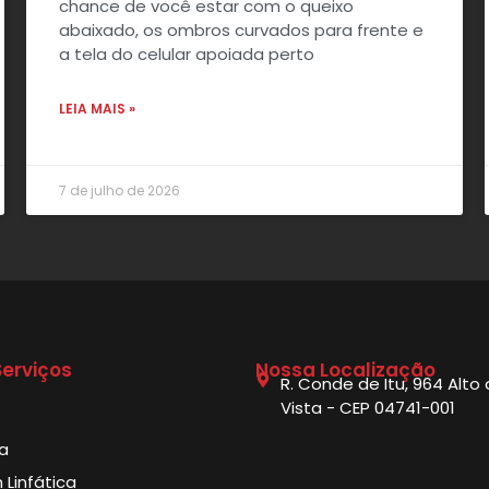
chance de você estar com o queixo
abaixado, os ombros curvados para frente e
a tela do celular apoiada perto
LEIA MAIS »
7 de julho de 2026
erviços
Nossa Localização
R. Conde de Itu, 964 Alto
Vista - CEP 04741-001
ia
Linfática