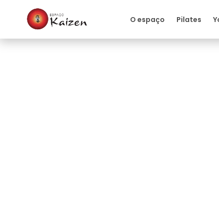
O espaço
Pilates
Y
Massagem
Shiatsu ajuda a redu