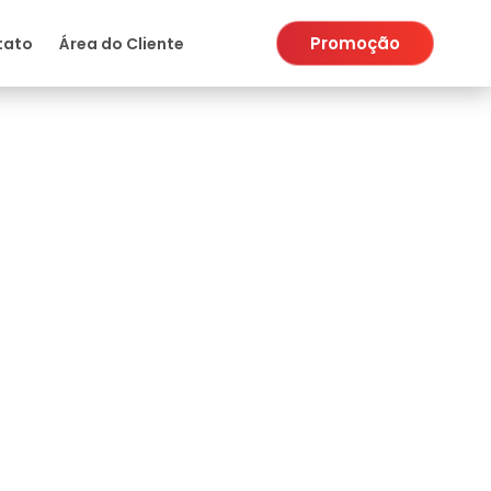
Promoção
tato
Área do Cliente
e cabeça