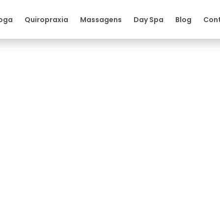
oga
Quiropraxia
Massagens
Day Spa
Blog
Con
zir insônia, estresse e dores d