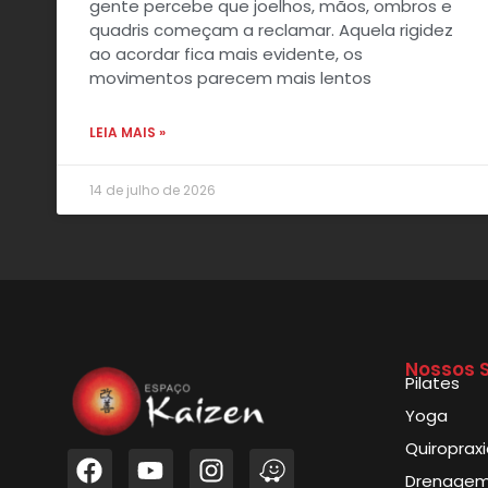
gente percebe que joelhos, mãos, ombros e
quadris começam a reclamar. Aquela rigidez
ao acordar fica mais evidente, os
movimentos parecem mais lentos
LEIA MAIS »
14 de julho de 2026
Nossos S
Pilates
Yoga
Quiroprax
Drenagem 