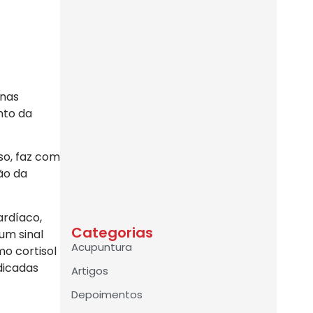
 nas
nto da
so, faz com
ão da
ardíaco,
Categorias
um sinal
Acupuntura
o cortisol
dicadas
Artigos
Depoimentos