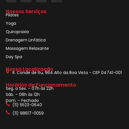
Nossos Serviços
Pilates
Yoga
Quiropraxia
Drenagem Linfática
Massagem Relaxante
Day Spa
Nossa Localização
R. Conde de Itu, 964 Alto da Boa Vista - CEP 04741-001
Horários de Funcionamento
Seg. a Sex. – 07h às 22h
Sáb. – 08h às 12h
Dom. – Fechado
(11) 5523-0640
(11) 98617-0059