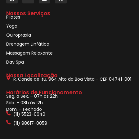
Nossos Serviços
Pilates
Yoga
Quiropraxia
Drenagem Linfática
Massagem Relaxante
Day Spa
Nossa Localização
R. Conde de Itu, 964 Alto da Boa Vista - CEP 04741-001
Horários de Funcionamento
Seg. a Sex. – 07h às 22h
Sáb. – 08h às 12h
Dom. – Fechado
(11) 5523-0640
(11) 98617-0059