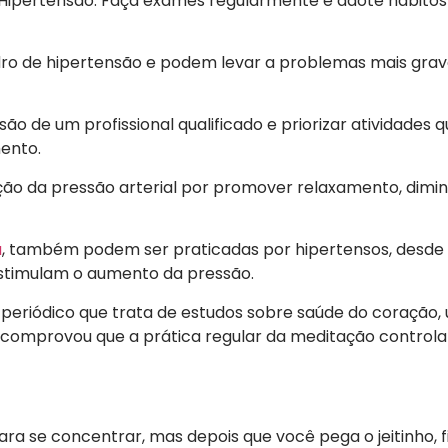
 Hipertensão. Faça exames regularmente e adote hábitos
dro de hipertensão e podem levar a problemas mais gra
ão de um profissional qualificado e priorizar atividades 
ento.
ção da pressão arterial por promover relaxamento, dimin
a
, também podem ser praticadas por hipertensos, desde
stimulam o aumento da pressão.
 periódico que trata de estudos sobre saúde do coração,
, comprovou que a prática regular da meditação controla 
ara se concentrar, mas depois que você pega o jeitinho, f