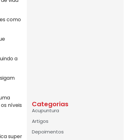
 de vida
ves como
que
uindo a
 sigam
 uma
Categorias
os níveis
Acupuntura
Artigos
Depoimentos
ica super