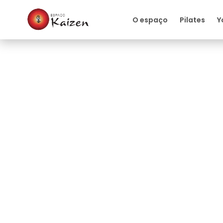
O espaço
Pilates
Y
Artigos
Hipertensão: medit