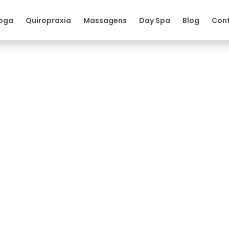
oga
Quiropraxia
Massagens
Day Spa
Blog
Con
ação como tratamento