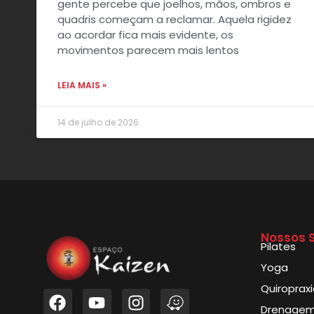
gente percebe que joelhos, mãos, ombros e
quadris começam a reclamar. Aquela rigidez
ao acordar fica mais evidente, os
movimentos parecem mais lentos
LEIA MAIS »
14 de julho de 2026
Nossos S
Pilates
Yoga
Quiroprax
Drenagem 