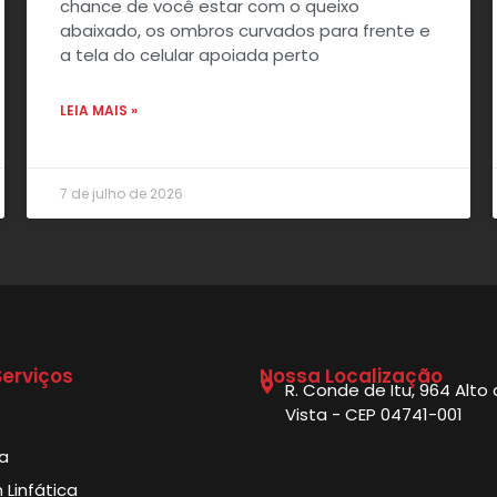
chance de você estar com o queixo
abaixado, os ombros curvados para frente e
a tela do celular apoiada perto
LEIA MAIS »
7 de julho de 2026
erviços
Nossa Localização
R. Conde de Itu, 964 Alto
Vista - CEP 04741-001
ia
Linfática