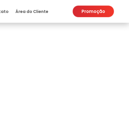
Promoção
tato
Área do Cliente