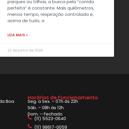
parques ou trilhas, a busca pela “corrida
perfeita” é constante. Mais quilômetros,
menos tempo, respiração controlada e,
acima de tudo, a
LEIA MAIS »
22 de junho de 2026
Horários de Funcionamento
 da Boa
Seg. a Sex. – 07h às 22h
Sáb. – 08h às 12h
Dom. – Fechado
(11) 5523-0640
(11) 98617-0059