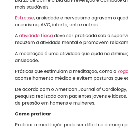
Dia 26 de abril é o Dia da Prevenção e Combate à
mais saudáveis.
Estresse
, ansiedade e nervosismo agravam o qua
aneurisma, AVC, infarto, entre outros.
A
atividade física
deve ser praticada sob a supervis
reduzem a atividade mental e promovem relaxam
A meditação é uma atividade que ajuda na diminui
ansiedade.
Práticas que estimulam a meditação, como a
Yog
aconselhamento médico e evitem posturas que e
De acordo com o American Journal of Cardiology,
pesquisa realizada com pacientes jovens e idosos
de pressão em homens e mulheres.
Como praticar
Praticar a meditação pode ser difícil no começo p