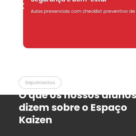
Aulas presenciais com checklist preventivo 
Depoimentos
O que os nossos aluno
dizem sobre o Espaço
Kaizen