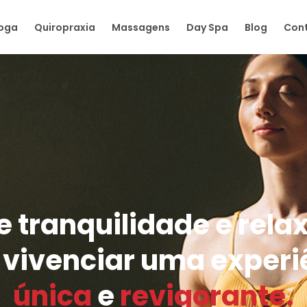
oga
Quiropraxia
Massagens
Day Spa
Blog
Con
e tranquilidade e rel
 vivenciar uma experi
única
e
revigorante.