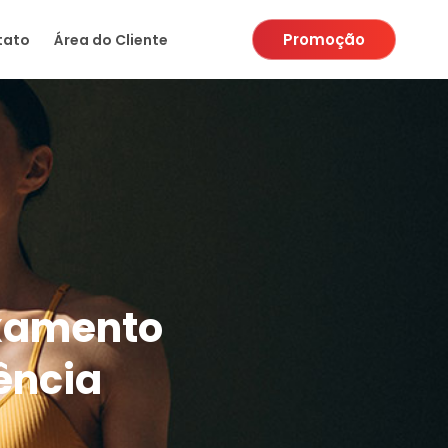
Promoção
tato
Área do Cliente
axamento
ência