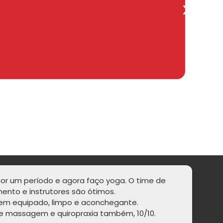
 por um período e agora faço yoga. O time de
ento e instrutores são ótimos.
“O
em equipado, limpo e aconchegante.
e massagem e quiropraxia também, 10/10.