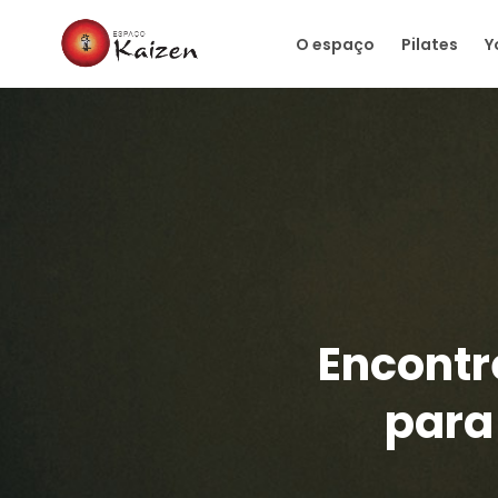
O espaço
Pilates
Y
Encontr
para