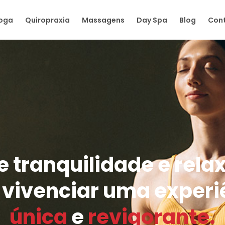
oga
Quiropraxia
Massagens
Day Spa
Blog
Con
e tranquilidade e rel
 vivenciar uma experi
única
e
revigorante.