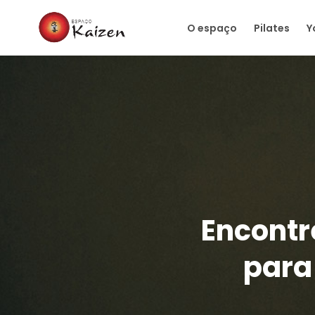
O espaço
Pilates
Y
Encontr
para