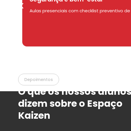
Aulas presenciais com checklist preventivo 
Depoimentos
O que os nossos aluno
dizem sobre o Espaço
Kaizen