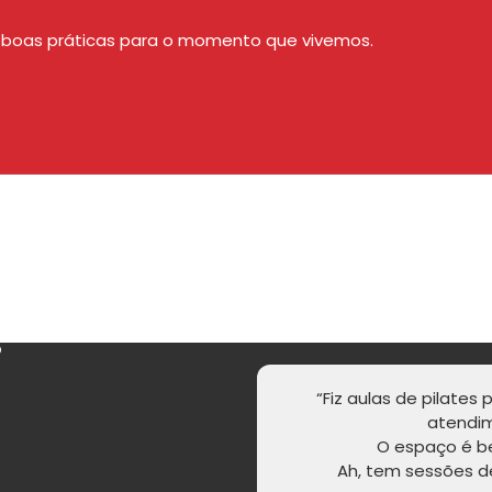
de boas práticas para o momento que vivemos.
Agendar aula experimental
s
“Fiz aulas de pilates
atendim
O espaço é b
Ah, tem sessões d