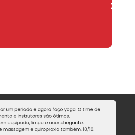
 por um período e agora faço yoga. O time de
ento e instrutores são ótimos.
“O
em equipado, limpo e aconchegante.
e massagem e quiropraxia também, 10/10.