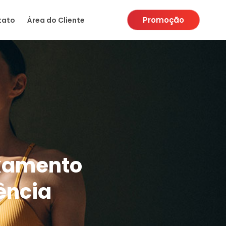
Promoção
tato
Área do Cliente
axamento
ência