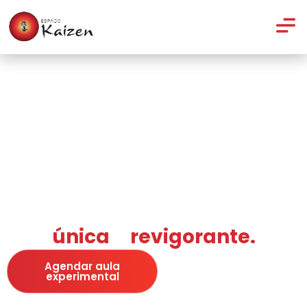
Encontre tranquilidade e
relaxamento para vivenciar
uma experiência
única
e
revigorante.
Agendar aula
Conheça o
experimental
Espaço Kaizen