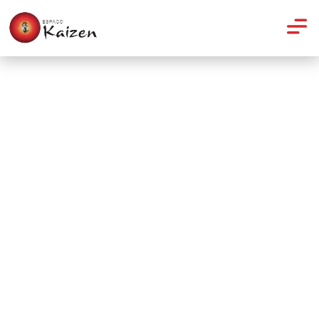
Yoga
Yoga na gravidez é tudo de
bom!