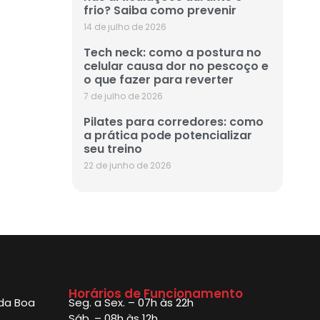
frio? Saiba como prevenir
14 de julho de 2026
Tech neck: como a postura no
celular causa dor no pescoço e
o que fazer para reverter
7 de julho de 2026
Pilates para corredores: como
a prática pode potencializar
seu treino
22 de junho de 2026
Horários de Funcionamento
 da Boa
Seg. a Sex. – 07h às 22h
Sáb. – 08h às 12h