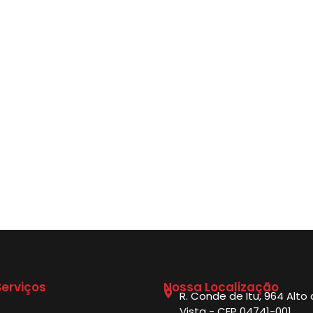
erviços
Nossa Localização
R. Conde de Itu, 964 Alto
Vista - CEP 04741-001