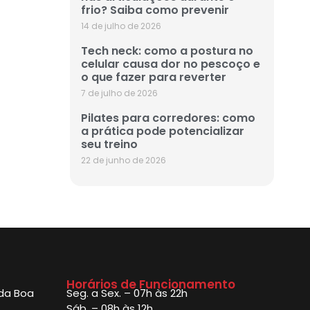
frio? Saiba como prevenir
14 de julho de 2026
Tech neck: como a postura no
celular causa dor no pescoço e
o que fazer para reverter
7 de julho de 2026
Pilates para corredores: como
a prática pode potencializar
seu treino
22 de junho de 2026
Horários de Funcionamento
 da Boa
Seg. a Sex. – 07h às 22h
Sáb. – 08h às 12h