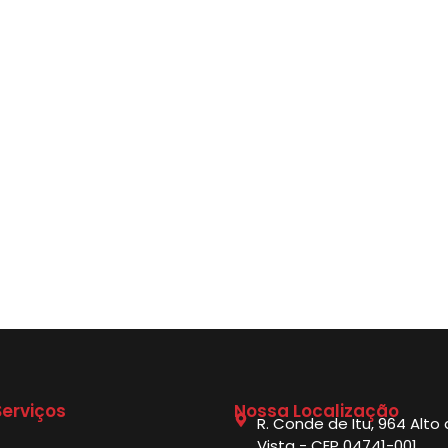
erviços
Nossa Localização
R. Conde de Itu, 964 Alto
Vista - CEP 04741-001