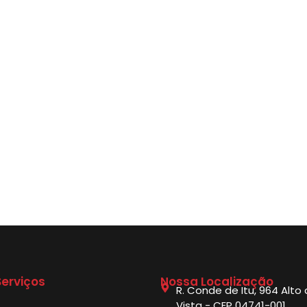
erviços
Nossa Localização
R. Conde de Itu, 964 Alto
Vista - CEP 04741-001