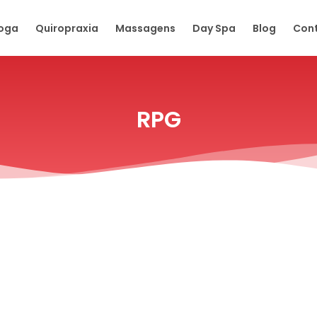
oga
Quiropraxia
Massagens
Day Spa
Blog
Con
RPG