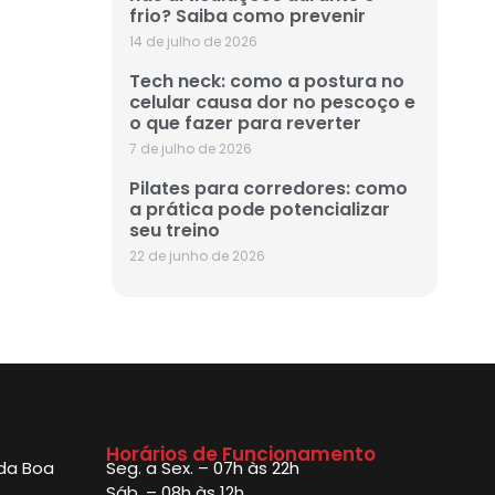
frio? Saiba como prevenir
14 de julho de 2026
Tech neck: como a postura no
celular causa dor no pescoço e
o que fazer para reverter
7 de julho de 2026
Pilates para corredores: como
a prática pode potencializar
seu treino
22 de junho de 2026
Horários de Funcionamento
 da Boa
Seg. a Sex. – 07h às 22h
Sáb. – 08h às 12h