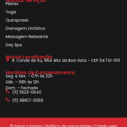
Nossos Serviços
Pilates
Yoga
Quiropraxia
Drenagem Linfática
Massagem Relaxante
Day Spa
Nossa Localização
R. Conde de Itu, 964 Alto da Boa Vista - CEP 04741-001
Horários de Funcionamento
Seg. a Sex. – 07h às 22h
Sáb. – 08h às 12h
Dom. – Fechado
(11) 5523-0640
(11) 98617-0059
© Espaço Kaizen |
Política de privacidade
| Criado pela