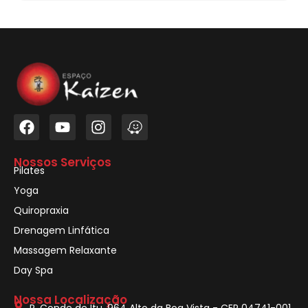
Nossos Serviços
Pilates
Yoga
Quiropraxia
Drenagem Linfática
Massagem Relaxante
Day Spa
Nossa Localização
R. Conde de Itu, 964 Alto da Boa Vista - CEP 04741-001