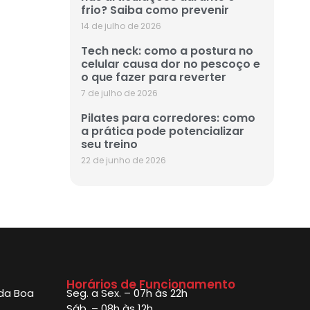
frio? Saiba como prevenir
14 de julho de 2026
Tech neck: como a postura no
celular causa dor no pescoço e
o que fazer para reverter
7 de julho de 2026
Pilates para corredores: como
a prática pode potencializar
seu treino
22 de junho de 2026
Horários de Funcionamento
 da Boa
Seg. a Sex. – 07h às 22h
Sáb. – 08h às 12h