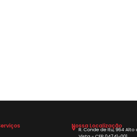
erviços
Nossa Localização
R. Conde de Itu, 964 Alto
Vista - CEP 04741-001