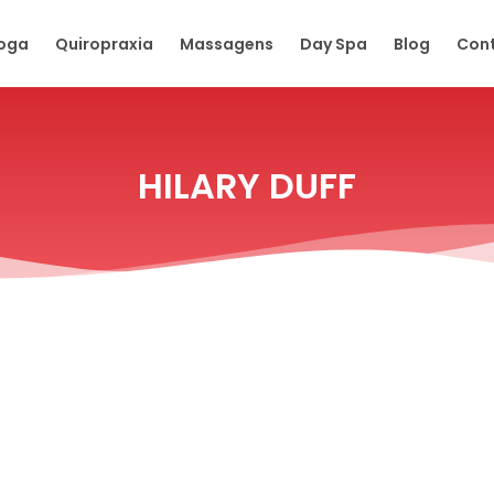
oga
Quiropraxia
Massagens
Day Spa
Blog
Con
HILARY DUFF