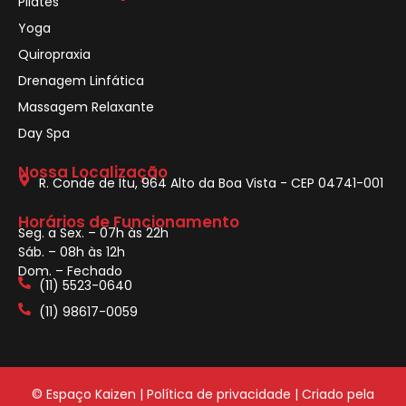
Pilates
Yoga
Quiropraxia
Drenagem Linfática
Massagem Relaxante
Day Spa
Nossa Localização
R. Conde de Itu, 964 Alto da Boa Vista - CEP 04741-001
Horários de Funcionamento
Seg. a Sex. – 07h às 22h
Sáb. – 08h às 12h
Dom. – Fechado
(11) 5523-0640
(11) 98617-0059
© Espaço Kaizen |
Política de privacidade
| Criado pela