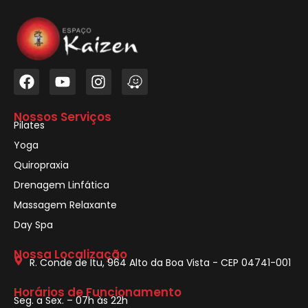
Nossos Serviços
Pilates
Yoga
Quiropraxia
Drenagem Linfática
Massagem Relaxante
Day Spa
Nossa Localização
R. Conde de Itu, 964 Alto da Boa Vista - CEP 04741-001
Horários de Funcionamento
Seg. a Sex. – 07h às 22h