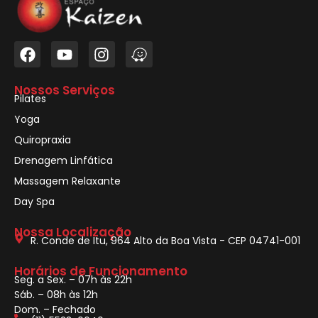
Nossos Serviços
Pilates
Yoga
Quiropraxia
Drenagem Linfática
Massagem Relaxante
Day Spa
Nossa Localização
R. Conde de Itu, 964 Alto da Boa Vista - CEP 04741-001
Horários de Funcionamento
Seg. a Sex. – 07h às 22h
Sáb. – 08h às 12h
Dom. – Fechado