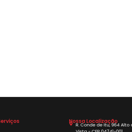
erviços
Nossa Localização
R. Conde de Itu, 964 Alto
Vista - CEP 04741-001