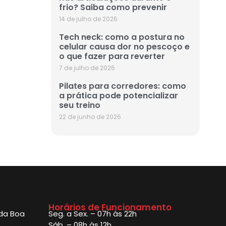
frio? Saiba como prevenir
14 de julho de 2026
Tech neck: como a postura no
celular causa dor no pescoço e
o que fazer para reverter
7 de julho de 2026
Pilates para corredores: como
a prática pode potencializar
seu treino
22 de junho de 2026
Horários de Funcionamento
 da Boa
Seg. a Sex. – 07h às 22h
Sáb. – 08h às 12h