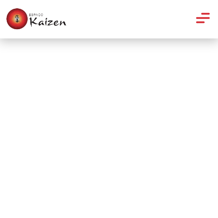
Quiropraxia
Quiropraxia para qual idade?