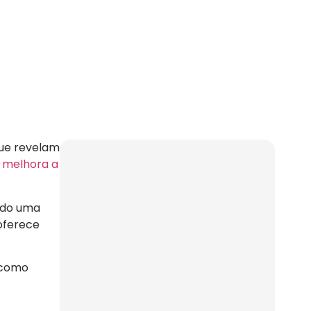
que revelam
e
melhora a
ando uma
 oferece
 como