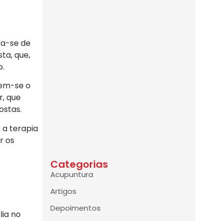
ata-se de
ta, que,
o.
tem-se o
r, que
ostas.
 a terapia
r os
Categorias
Acupuntura
Artigos
Depoimentos
lia no