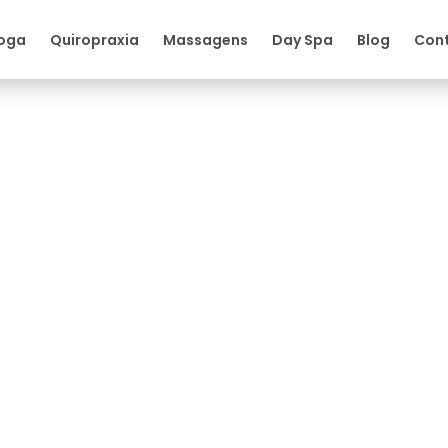
oga
Quiropraxia
Massagens
Day Spa
Blog
Con
evenção: quais os benefícios 