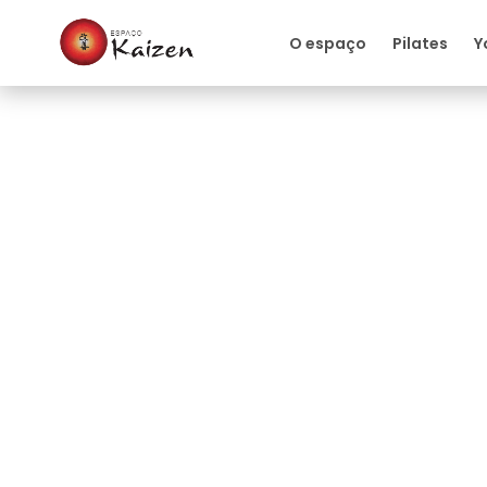
O espaço
Pilates
Y
Quiropraxia
Quiropraxia como pr