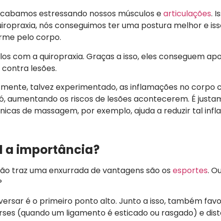
acabamos estressando nossos músculos e
articulações
. I
iropraxia, nós conseguimos ter uma postura melhor e is
orme pelo corpo.
os com a quiropraxia. Graças a isso, eles conseguem ap
 contra lesões.
elizmente, talvez experimentado, as inflamações no corpo
inó, aumentando os riscos de lesões acontecerem. É just
écnicas de massagem, por exemplo, ajuda a reduzir tal inf
al a importância?
ção traz uma enxurrada de vantagens são os
esportes
. O
?
rsar é o primeiro ponto alto. Junto a isso, também fav
rses (quando um ligamento é esticado ou rasgado) e dis