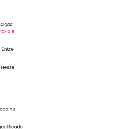
ndição
raxia é
 Entre
. Nesse
zado na
qualificado