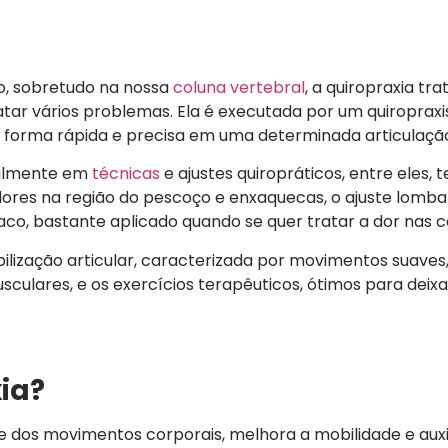
o, sobretudo na nossa
coluna vertebral
, a quiropraxia tr
tar vários problemas. Ela é executada por um quiropraxis
e forma rápida e precisa em uma determinada articulaçã
talmente em
técnicas
e ajustes quiropráticos, entre eles, 
ores na região do pescoço e enxaquecas, o ajuste lomba
líaco, bastante aplicado quando se quer tratar a dor nas c
bilização articular, caracterizada por movimentos suaves,
sculares, e os exercícios terapêuticos, ótimos para deixa
xia?
e dos movimentos corporais, melhora a mobilidade e auxi