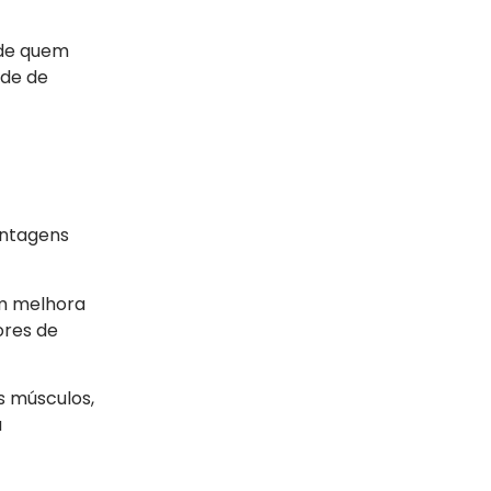
 de quem
ude de
antagens
ém melhora
ores de
os músculos,
a