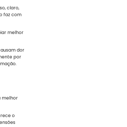
sso, claro,
so faz com
oiar melhor
 causam dor
amente por
lamação.
u melhor
orece o
tensões