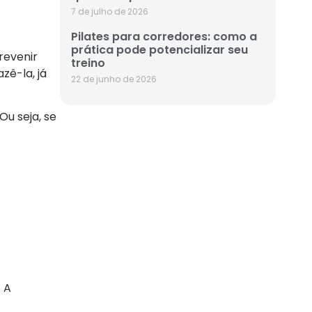
7 de julho de 2026
Pilates para corredores: como a
prática pode potencializar seu
revenir
treino
zê-la, já
22 de junho de 2026
u seja, se
 A