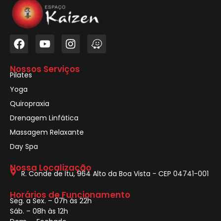
Nossos Serviços
Pilates
Yoga
Quiropraxia
Drenagem Linfática
Massagem Relaxante
Day Spa
Nossa Localização
R. Conde de Itu, 964 Alto da Boa Vista - CEP 04741-001
Horários de Funcionamento
Seg. a Sex. – 07h às 22h
Sáb. – 08h às 12h