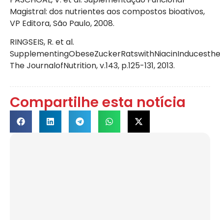
Magistral: dos nutrientes aos compostos bioativos,
VP Editora, São Paulo, 2008.
RINGSEIS, R. et al.
SupplementingObeseZuckerRatswithNiacinInducestheTr
The JournalofNutrition, v.143, p.125-131, 2013.
Compartilhe esta notícia