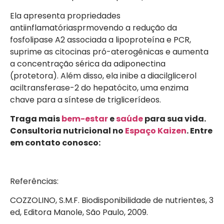
Ela apresenta propriedades
antiinflamatóriasprmovendo a redução da
fosfolipase A2 associada a lipoproteína e PCR,
suprime as citocinas pró-aterogênicas e aumenta
a concentração sérica da adiponectina
(protetora). Além disso, ela inibe a diacilglicerol
aciltransferase-2 do hepatócito, uma enzima
chave para a síntese de triglicerídeos.
Traga mais
bem-estar
e
saúde
para sua vida.
Consultoria nutricional no
Espaço Kaizen
. Entre
em contato conosco:
Referências:
COZZOLINO, S.M.F. Biodisponibilidade de nutrientes, 3
ed, Editora Manole, São Paulo, 2009.