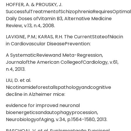
HOFFER, A. & PROUSKY, J.
SuccessfulTreatmentofSchizophreniaRequiresOptimal
Daily Doses ofVitamin B3, Alternative Medicine
Review, v.13, n.4, 2008.
LAVIGNE, P.M.; KARAS, R.H. The CurrentStateofNiacin
in Cardiovascular DiseasePrevention:
A SystematicReviewand Meta-Regression,
Journalofthe American CollegeofCardiology, v.61,
n.4, 2013.
LIU, D. et al.
Nicotinamideforestallspathologyandcognitive
decline in Alzheimer mice:
evidence for improved neuronal
bioenergeticsandautophagyprocession,
NeurobiologyofAging, v.34, p.1564-1580, 2013.
PASCHOAL, V. et al. Suplementação Funcional